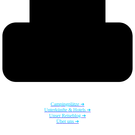
Helmut Adventures
Campingplätze ➔
Unterkünfte & Hotels ➔
Unser Reiseblog ➔
Über uns ➔
Hilfe & Kontakt